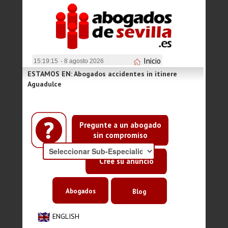
Inicio
15:19:15
- 8 agosto 2026
ESTAMOS EN: Abogados accidentes in itinere
Aguadulce
Pregunte a un abogado
sin compromiso
Cree su anuncio
Abogados
Blog
ENGLISH