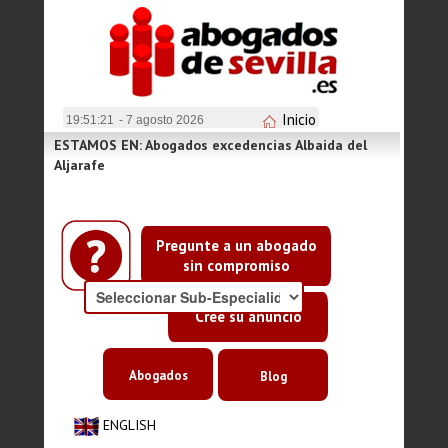
Inicio
19:51:21
- 7 agosto 2026
ESTAMOS EN: Abogados excedencias Albaida del
Aljarafe
Pregunte a un abogado
sin compromiso
Cree su anuncio
Abogados
Blog
ENGLISH