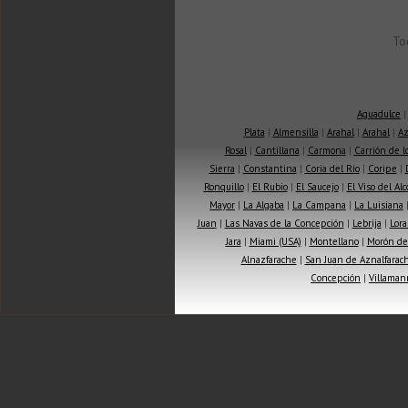
To
Aguadulce
Plata
|
Almensilla
|
Arahal
|
Arahal
|
Az
Rosal
|
Cantillana
|
Carmona
|
Carrión de 
Sierra
|
Constantina
|
Coria del Río
|
Coripe
|
Ronquillo
|
El Rubio
|
El Saucejo
|
El Viso del Alc
Mayor
|
La Algaba
|
La Campana
|
La Luisiana
Juan
|
Las Navas de la Concepción
|
Lebrija
|
Lora
Jara
|
Miami (USA)
|
Montellano
|
Morón de 
Alnazfarache
|
San Juan de Aznalfarac
Concepción
|
Villaman