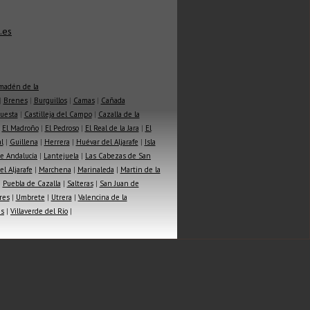
.es
madén de la
|
Brenes
|
Burguillos
|
Camas
|
Cañada
Cuesta
|
Castilleja del Campo
|
Cazalla de la
|
El Madroño
|
El Pedroso
|
El Real de la Jara
|
El
l
|
Guillena
|
Herrera
|
Huévar del Aljarafe
|
Isla
e Andalucía
|
Lantejuela
|
Las Cabezas de San
l Aljarafe
|
Marchena
|
Marinaleda
|
Martin de la
|
Puebla de Cazalla
|
Salteras
|
San Juan de
res
|
Umbrete
|
Utrera
|
Valencina de la
as
|
Villaverde del Río
|