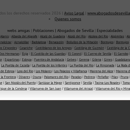
dos los derechos reservados 2026 |
Aviso Legal
|
www.abogadosdesevilla
Quienes somos
webs amigas
|
Poblaciones
|
Abogados de Sevilla
|
Especialidades
|
Alanis
|
Albaida del Aljarafe
|
Alcalá de Guadaíra
|
Alcalá del Río
|
Alcolea del Río
|
Algámitas
|
Al
nalcázar
|
Aznalcóllar
|
Badolatosa
|
Benacazón
|
Bollullos de la Mitación
|
Bormujos
|
Bormujos
los Céspedes
|
Casariche
|
Castilblanco de los Arroyos
|
Castilleja de Guzmán
|
Castilleja de la 
Dos Hermanas
|
Écija
|
El Castillo de las Guardas
|
El Coronil
|
El Cuervo de Sevilla
|
El Garrobo
or
|
Espartinas
|
Estepa
|
Fuentes de Andalucía
|
Gelves
|
Gerena
|
Gilena
|
Gines
|
Guadalcana
|
La Puebla de Cazalla
|
La Puebla de los Infantes
|
La Puebla del Río
|
La Rinconada
|
La Roda d
 de Estepa
|
Lora del Río
|
Los Molares
|
Los Palacios y Villafranca
|
Mairena del Alcor
|
Mairena de
la Frontera
|
Olivares
|
Osuna
|
Palomares del Río
|
Paradas
|
Pedrera
|
Peñaflor
|
Pilas
|
Pruna
he
|
San Nicolás del Puerto
|
Sanlúcar la Mayor
|
Santiponce
|
Sevilla
|
Tocina-Los Rosales
|
Toma
rique de la Condesa
|
Villanueva de San Juan
|
Villanueva del Ariscal
|
Villanueva del Río y Min