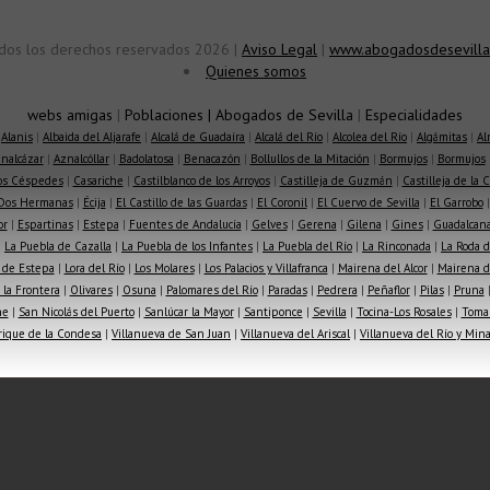
dos los derechos reservados 2026 |
Aviso Legal
|
www.abogadosdesevilla
Quienes somos
webs amigas
|
Poblaciones
|
Abogados de Sevilla
|
Especialidades
|
Alanis
|
Albaida del Aljarafe
|
Alcalá de Guadaíra
|
Alcalá del Río
|
Alcolea del Río
|
Algámitas
|
Al
nalcázar
|
Aznalcóllar
|
Badolatosa
|
Benacazón
|
Bollullos de la Mitación
|
Bormujos
|
Bormujos
los Céspedes
|
Casariche
|
Castilblanco de los Arroyos
|
Castilleja de Guzmán
|
Castilleja de la 
Dos Hermanas
|
Écija
|
El Castillo de las Guardas
|
El Coronil
|
El Cuervo de Sevilla
|
El Garrobo
or
|
Espartinas
|
Estepa
|
Fuentes de Andalucía
|
Gelves
|
Gerena
|
Gilena
|
Gines
|
Guadalcana
|
La Puebla de Cazalla
|
La Puebla de los Infantes
|
La Puebla del Río
|
La Rinconada
|
La Roda d
 de Estepa
|
Lora del Río
|
Los Molares
|
Los Palacios y Villafranca
|
Mairena del Alcor
|
Mairena de
la Frontera
|
Olivares
|
Osuna
|
Palomares del Río
|
Paradas
|
Pedrera
|
Peñaflor
|
Pilas
|
Pruna
he
|
San Nicolás del Puerto
|
Sanlúcar la Mayor
|
Santiponce
|
Sevilla
|
Tocina-Los Rosales
|
Toma
rique de la Condesa
|
Villanueva de San Juan
|
Villanueva del Ariscal
|
Villanueva del Río y Min