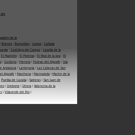
.es
madén de la
|
Brenes
|
Burguillos
|
Camas
|
Cañada
Cuesta
|
Castilleja del Campo
|
Cazalla de la
|
El Madroño
|
El Pedroso
|
El Real de la Jara
|
El
l
|
Guillena
|
Herrera
|
Huévar del Aljarafe
|
Isla
e Andalucía
|
Lantejuela
|
Las Cabezas de San
l Aljarafe
|
Marchena
|
Marinaleda
|
Martin de la
|
Puebla de Cazalla
|
Salteras
|
San Juan de
res
|
Umbrete
|
Utrera
|
Valencina de la
as
|
Villaverde del Río
|