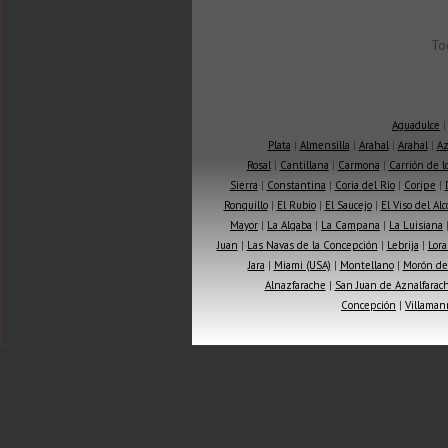
To
Aguadulce
Plata
|
Almensilla
|
Arahal
|
Arahal
|
Az
Rosal
|
Cantillana
|
Carmona
|
Carrión de 
Sierra
|
Constantina
|
Coria del Río
|
Coripe
|
Ronquillo
|
El Rubio
|
El Saucejo
|
El Viso del Alc
Mayor
|
La Algaba
|
La Campana
|
La Luisiana
Juan
|
Las Navas de la Concepción
|
Lebrija
|
Lora
Jara
|
Miami (USA)
|
Montellano
|
Morón de 
Alnazfarache
|
San Juan de Aznalfarac
Concepción
|
Villaman