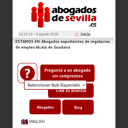
Inicio
10:32:19
- 9 agosto 2026
ESTAMOS EN: Abogados expedientes de regulacion
de empleo Alcalá de Guadaíra
Pregunte a un abogado
sin compromiso
Cree su anuncio
Abogados
Blog
ENGLISH