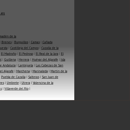
.es
madén de la
|
Brenes
|
Burguillos
|
Camas
|
Cañada
Cuesta
|
Castilleja del Campo
|
Cazalla de la
|
El Madroño
|
El Pedroso
|
El Real de la Jara
|
El
l
|
Guillena
|
Herrera
|
Huévar del Aljarafe
|
Isla
e Andalucía
|
Lantejuela
|
Las Cabezas de San
l Aljarafe
|
Marchena
|
Marinaleda
|
Martin de la
|
Puebla de Cazalla
|
Salteras
|
San Juan de
res
|
Umbrete
|
Utrera
|
Valencina de la
as
|
Villaverde del Río
|