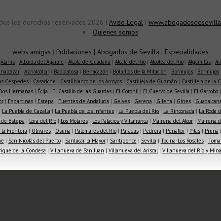
dos los derechos reservados 2026 |
Aviso Legal
|
www.abogadosdesevilla
Quienes somos
webs amigas
|
Poblaciones
|
Abogados de Sevilla
|
Especialidades
|
Alanis
|
Albaida del Aljarafe
|
Alcalá de Guadaíra
|
Alcalá del Río
|
Alcolea del Río
|
Algámitas
|
Al
nalcázar
|
Aznalcóllar
|
Badolatosa
|
Benacazón
|
Bollullos de la Mitación
|
Bormujos
|
Bormujos
los Céspedes
|
Casariche
|
Castilblanco de los Arroyos
|
Castilleja de Guzmán
|
Castilleja de la 
Dos Hermanas
|
Écija
|
El Castillo de las Guardas
|
El Coronil
|
El Cuervo de Sevilla
|
El Garrobo
or
|
Espartinas
|
Estepa
|
Fuentes de Andalucía
|
Gelves
|
Gerena
|
Gilena
|
Gines
|
Guadalcana
|
La Puebla de Cazalla
|
La Puebla de los Infantes
|
La Puebla del Río
|
La Rinconada
|
La Roda d
 de Estepa
|
Lora del Río
|
Los Molares
|
Los Palacios y Villafranca
|
Mairena del Alcor
|
Mairena de
la Frontera
|
Olivares
|
Osuna
|
Palomares del Río
|
Paradas
|
Pedrera
|
Peñaflor
|
Pilas
|
Pruna
he
|
San Nicolás del Puerto
|
Sanlúcar la Mayor
|
Santiponce
|
Sevilla
|
Tocina-Los Rosales
|
Toma
rique de la Condesa
|
Villanueva de San Juan
|
Villanueva del Ariscal
|
Villanueva del Río y Min