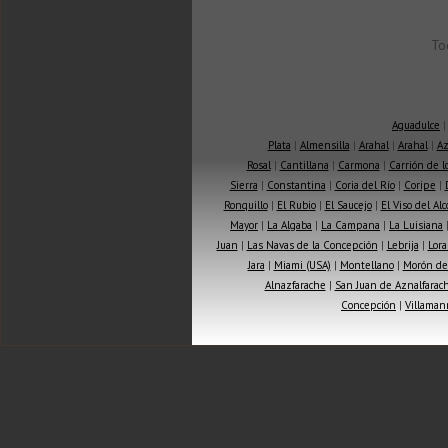
To
Aguadulce
Plata
|
Almensilla
|
Arahal
|
Arahal
|
Az
Rosal
|
Cantillana
|
Carmona
|
Carrión de 
Sierra
|
Constantina
|
Coria del Río
|
Coripe
|
Ronquillo
|
El Rubio
|
El Saucejo
|
El Viso del Alc
Mayor
|
La Algaba
|
La Campana
|
La Luisiana
Juan
|
Las Navas de la Concepción
|
Lebrija
|
Lora
Jara
|
Miami (USA)
|
Montellano
|
Morón de 
Alnazfarache
|
San Juan de Aznalfarac
Concepción
|
Villaman