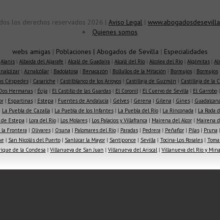
dos los derechos reservados 2026 |
Aviso Legal
|
www.abogadosdesevilla
Quienes somos
webs amigas
|
Poblaciones
|
Abogados de Sevilla
|
Especialidades
|
Alanis
|
Albaida del Aljarafe
|
Alcalá de Guadaíra
|
Alcalá del Río
|
Alcolea del Río
|
Algámitas
|
Al
nalcázar
|
Aznalcóllar
|
Badolatosa
|
Benacazón
|
Bollullos de la Mitación
|
Bormujos
|
Bormujos
los Céspedes
|
Casariche
|
Castilblanco de los Arroyos
|
Castilleja de Guzmán
|
Castilleja de la 
Dos Hermanas
|
Écija
|
El Castillo de las Guardas
|
El Coronil
|
El Cuervo de Sevilla
|
El Garrobo
or
|
Espartinas
|
Estepa
|
Fuentes de Andalucía
|
Gelves
|
Gerena
|
Gilena
|
Gines
|
Guadalcana
|
La Puebla de Cazalla
|
La Puebla de los Infantes
|
La Puebla del Río
|
La Rinconada
|
La Roda d
 de Estepa
|
Lora del Río
|
Los Molares
|
Los Palacios y Villafranca
|
Mairena del Alcor
|
Mairena de
la Frontera
|
Olivares
|
Osuna
|
Palomares del Río
|
Paradas
|
Pedrera
|
Peñaflor
|
Pilas
|
Pruna
he
|
San Nicolás del Puerto
|
Sanlúcar la Mayor
|
Santiponce
|
Sevilla
|
Tocina-Los Rosales
|
Toma
rique de la Condesa
|
Villanueva de San Juan
|
Villanueva del Ariscal
|
Villanueva del Río y Min