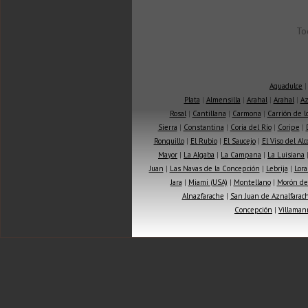
To
Aguadulce
Plata
|
Almensilla
|
Arahal
|
Arahal
|
Az
Rosal
|
Cantillana
|
Carmona
|
Carrión de 
Sierra
|
Constantina
|
Coria del Río
|
Coripe
|
Ronquillo
|
El Rubio
|
El Saucejo
|
El Viso del Alc
Mayor
|
La Algaba
|
La Campana
|
La Luisiana
Juan
|
Las Navas de la Concepción
|
Lebrija
|
Lora
Jara
|
Miami (USA)
|
Montellano
|
Morón de 
Alnazfarache
|
San Juan de Aznalfarac
Concepción
|
Villaman