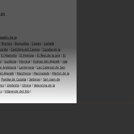
.es
madén de la
|
Brenes
|
Burguillos
|
Camas
|
Cañada
Cuesta
|
Castilleja del Campo
|
Cazalla de la
|
El Madroño
|
El Pedroso
|
El Real de la Jara
|
El
l
|
Guillena
|
Herrera
|
Huévar del Aljarafe
|
Isla
e Andalucía
|
Lantejuela
|
Las Cabezas de San
l Aljarafe
|
Marchena
|
Marinaleda
|
Martin de la
|
Puebla de Cazalla
|
Salteras
|
San Juan de
res
|
Umbrete
|
Utrera
|
Valencina de la
as
|
Villaverde del Río
|