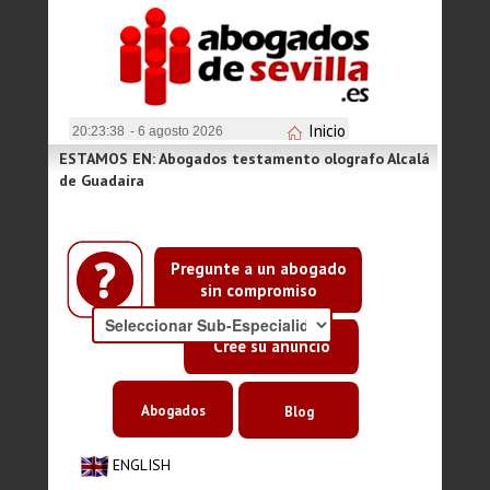
Inicio
20:23:38
- 6 agosto 2026
ESTAMOS EN: Abogados testamento olografo Alcalá
de Guadaíra
Pregunte a un abogado
sin compromiso
Cree su anuncio
Abogados
Blog
ENGLISH