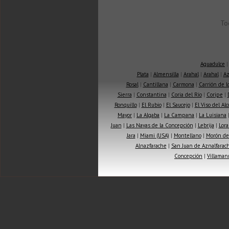
To
Aguadulce
Plata
|
Almensilla
|
Arahal
|
Arahal
|
Az
Rosal
|
Cantillana
|
Carmona
|
Carrión de 
Sierra
|
Constantina
|
Coria del Río
|
Coripe
|
Ronquillo
|
El Rubio
|
El Saucejo
|
El Viso del Alc
Mayor
|
La Algaba
|
La Campana
|
La Luisiana
Juan
|
Las Navas de la Concepción
|
Lebrija
|
Lora
Jara
|
Miami (USA)
|
Montellano
|
Morón de 
Alnazfarache
|
San Juan de Aznalfarac
Concepción
|
Villaman