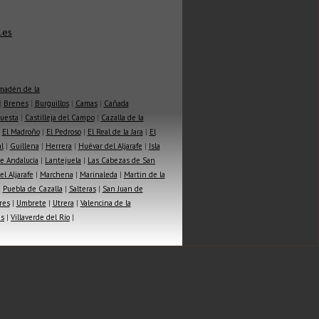
.es
madén de la
|
Brenes
|
Burguillos
|
Camas
|
Cañada
Cuesta
|
Castilleja del Campo
|
Cazalla de la
|
El Madroño
|
El Pedroso
|
El Real de la Jara
|
El
l
|
Guillena
|
Herrera
|
Huévar del Aljarafe
|
Isla
e Andalucía
|
Lantejuela
|
Las Cabezas de San
l Aljarafe
|
Marchena
|
Marinaleda
|
Martin de la
|
Puebla de Cazalla
|
Salteras
|
San Juan de
res
|
Umbrete
|
Utrera
|
Valencina de la
as
|
Villaverde del Río
|