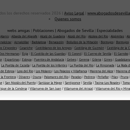
dos los derechos reservados 2026 |
Aviso Legal
|
www.abogadosdesevilla
Quienes somos
webs amigas
|
Poblaciones
|
Abogados de Sevilla
|
Especialidades
|
Alanis
|
Albaida del Aljarafe
|
Alcalá de Guadaíra
|
Alcalá del Río
|
Alcolea del Río
|
Algámitas
|
Al
nalcázar
|
Aznalcóllar
|
Badolatosa
|
Benacazón
|
Bollullos de la Mitación
|
Bormujos
|
Bormujos
los Céspedes
|
Casariche
|
Castilblanco de los Arroyos
|
Castilleja de Guzmán
|
Castilleja de la 
Dos Hermanas
|
Écija
|
El Castillo de las Guardas
|
El Coronil
|
El Cuervo de Sevilla
|
El Garrobo
or
|
Espartinas
|
Estepa
|
Fuentes de Andalucía
|
Gelves
|
Gerena
|
Gilena
|
Gines
|
Guadalcana
|
La Puebla de Cazalla
|
La Puebla de los Infantes
|
La Puebla del Río
|
La Rinconada
|
La Roda d
 de Estepa
|
Lora del Río
|
Los Molares
|
Los Palacios y Villafranca
|
Mairena del Alcor
|
Mairena de
la Frontera
|
Olivares
|
Osuna
|
Palomares del Río
|
Paradas
|
Pedrera
|
Peñaflor
|
Pilas
|
Pruna
he
|
San Nicolás del Puerto
|
Sanlúcar la Mayor
|
Santiponce
|
Sevilla
|
Tocina-Los Rosales
|
Toma
rique de la Condesa
|
Villanueva de San Juan
|
Villanueva del Ariscal
|
Villanueva del Río y Min