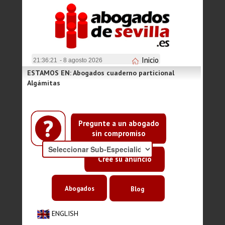
Inicio
21:36:21
- 8 agosto 2026
ESTAMOS EN: Abogados cuaderno particional
Algámitas
Pregunte a un abogado
sin compromiso
Cree su anuncio
Abogados
Blog
ENGLISH