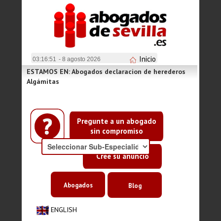
Inicio
03:16:51
- 8 agosto 2026
ESTAMOS EN: Abogados declaracion de herederos
Algámitas
Pregunte a un abogado
sin compromiso
Cree su anuncio
Abogados
Blog
ENGLISH