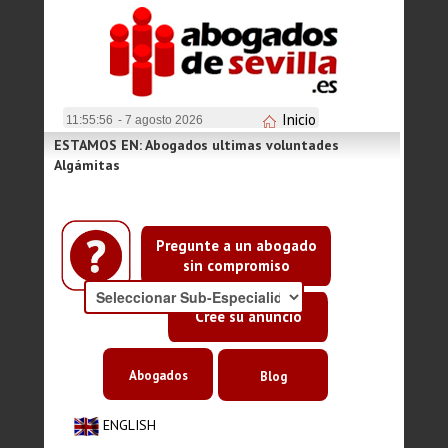
Inicio
11:55:56
- 7 agosto 2026
ESTAMOS EN: Abogados ultimas voluntades
Algámitas
Pregunte a un abogado
sin compromiso
Cree su anuncio
Abogados
Blog
ENGLISH