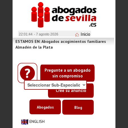
Inicio
22:01:44
- 7 agosto 2026
ESTAMOS EN: Abogados acogimientos familiares
Almadén de la Plata
Pregunte a un abogado
sin compromiso
Cree su anuncio
Abogados
Blog
ENGLISH