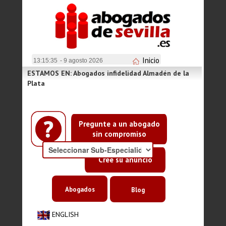
Inicio
13:15:35
- 9 agosto 2026
ESTAMOS EN: Abogados infidelidad Almadén de la
Plata
Pregunte a un abogado
sin compromiso
Cree su anuncio
Abogados
Blog
ENGLISH