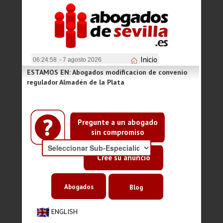
Inicio
06:24:58
- 7 agosto 2026
ESTAMOS EN: Abogados modificacion de convenio
regulador Almadén de la Plata
Pregunte a un abogado
sin compromiso
Cree su anuncio
Abogados
Blog
ENGLISH