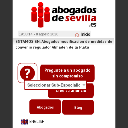
Inicio
19:38:14
- 8 agosto 2026
ESTAMOS EN: Abogados modificacion de medidas de
convenio regulador Almadén de la Plata
Pregunte a un abogado
sin compromiso
Cree su anuncio
Abogados
Blog
ENGLISH