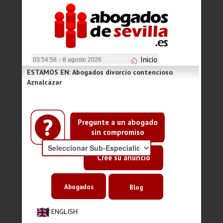
Inicio
03:54:58
- 8 agosto 2026
ESTAMOS EN: Abogados divorcio contencioso
Aznalcázar
Pregunte a un abogado
sin compromiso
Cree su anuncio
Abogados
Blog
ENGLISH