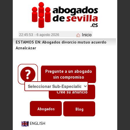
Inicio
22:45:53
- 6 agosto 2026
ESTAMOS EN: Abogados divorcio mutuo acuerdo
Aznalcázar
Pregunte a un abogado
sin compromiso
Cree su anuncio
Abogados
Blog
ENGLISH