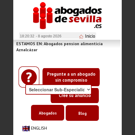
Inicio
18:20:32
- 8 agosto 2026
ESTAMOS EN: Abogados pension alimenticia
Aznalcázar
Pregunte a un abogado
sin compromiso
Cree su anuncio
Abogados
Blog
ENGLISH