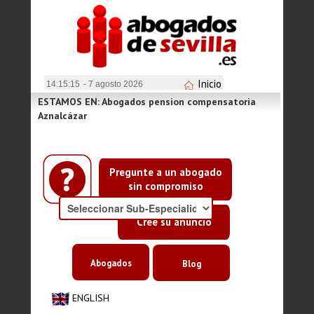
Inicio
14:15:15
- 7 agosto 2026
ESTAMOS EN: Abogados pension compensatoria
Aznalcázar
Pregunte a un abogado
sin compromiso
Cree su anuncio
Abogados
Blog
ENGLISH