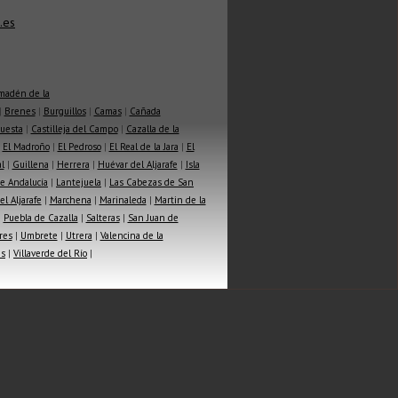
.es
madén de la
|
Brenes
|
Burguillos
|
Camas
|
Cañada
Cuesta
|
Castilleja del Campo
|
Cazalla de la
|
El Madroño
|
El Pedroso
|
El Real de la Jara
|
El
l
|
Guillena
|
Herrera
|
Huévar del Aljarafe
|
Isla
e Andalucía
|
Lantejuela
|
Las Cabezas de San
l Aljarafe
|
Marchena
|
Marinaleda
|
Martin de la
|
Puebla de Cazalla
|
Salteras
|
San Juan de
res
|
Umbrete
|
Utrera
|
Valencina de la
as
|
Villaverde del Río
|