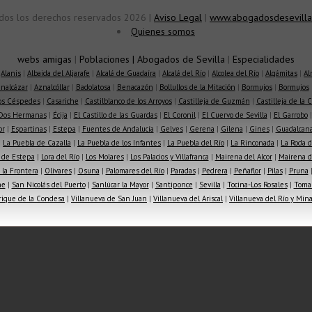
dos los derechos reservados 2026 |
Aviso Legal
|
www.abogadosdesevilla
Quienes somos
webs amigas
|
Poblaciones
|
Abogados de Sevilla
|
Especialidades
|
Alanis
|
Albaida del Aljarafe
|
Alcalá de Guadaíra
|
Alcalá del Río
|
Alcolea del Río
|
Algámitas
|
Al
nalcázar
|
Aznalcóllar
|
Badolatosa
|
Benacazón
|
Bollullos de la Mitación
|
Bormujos
|
Bormujos
los Céspedes
|
Casariche
|
Castilblanco de los Arroyos
|
Castilleja de Guzmán
|
Castilleja de la 
Dos Hermanas
|
Écija
|
El Castillo de las Guardas
|
El Coronil
|
El Cuervo de Sevilla
|
El Garrobo
or
|
Espartinas
|
Estepa
|
Fuentes de Andalucía
|
Gelves
|
Gerena
|
Gilena
|
Gines
|
Guadalcana
|
La Puebla de Cazalla
|
La Puebla de los Infantes
|
La Puebla del Río
|
La Rinconada
|
La Roda d
 de Estepa
|
Lora del Río
|
Los Molares
|
Los Palacios y Villafranca
|
Mairena del Alcor
|
Mairena de
la Frontera
|
Olivares
|
Osuna
|
Palomares del Río
|
Paradas
|
Pedrera
|
Peñaflor
|
Pilas
|
Pruna
he
|
San Nicolás del Puerto
|
Sanlúcar la Mayor
|
Santiponce
|
Sevilla
|
Tocina-Los Rosales
|
Toma
rique de la Condesa
|
Villanueva de San Juan
|
Villanueva del Ariscal
|
Villanueva del Río y Min