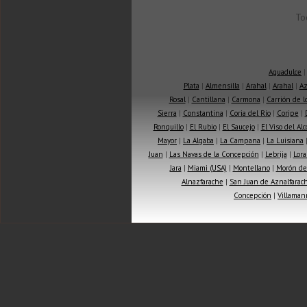
To
Aguadulce
Plata
|
Almensilla
|
Arahal
|
Arahal
|
Az
Rosal
|
Cantillana
|
Carmona
|
Carrión de 
Sierra
|
Constantina
|
Coria del Río
|
Coripe
|
Ronquillo
|
El Rubio
|
El Saucejo
|
El Viso del Alc
Mayor
|
La Algaba
|
La Campana
|
La Luisiana
Juan
|
Las Navas de la Concepción
|
Lebrija
|
Lora
Jara
|
Miami (USA)
|
Montellano
|
Morón de 
Alnazfarache
|
San Juan de Aznalfarac
Concepción
|
Villaman