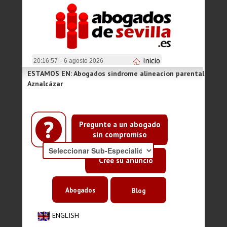
Inicio
20:16:57
- 6 agosto 2026
ESTAMOS EN: Abogados sindrome alineacion parental
Aznalcázar
Pregunte a un abogado
sin compromiso
Cree su anuncio
Abogados
Blog
ENGLISH