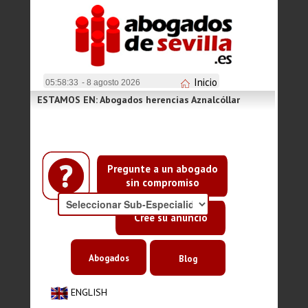
Inicio
05:58:33
- 8 agosto 2026
ESTAMOS EN: Abogados herencias Aznalcóllar
Pregunte a un abogado
sin compromiso
Cree su anuncio
Abogados
Blog
ENGLISH