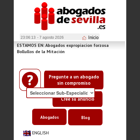
Inicio
23:06:13
- 7 agosto 2026
ESTAMOS EN: Abogados expropiacion forzosa
Bollullos de la Mitación
Pregunte a un abogado
sin compromiso
Cree su anuncio
Abogados
Blog
ENGLISH