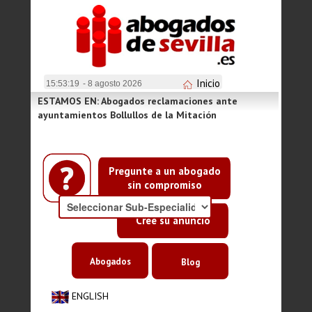
Inicio
15:53:19
- 8 agosto 2026
ESTAMOS EN: Abogados reclamaciones ante
ayuntamientos Bollullos de la Mitación
Pregunte a un abogado
sin compromiso
Cree su anuncio
Abogados
Blog
ENGLISH