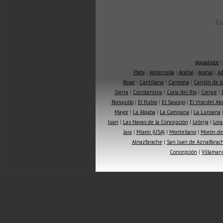
To
Aguadulce
Plata
|
Almensilla
|
Arahal
|
Arahal
|
Az
Rosal
|
Cantillana
|
Carmona
|
Carrión de 
Sierra
|
Constantina
|
Coria del Río
|
Coripe
|
Ronquillo
|
El Rubio
|
El Saucejo
|
El Viso del Alc
Mayor
|
La Algaba
|
La Campana
|
La Luisiana
Juan
|
Las Navas de la Concepción
|
Lebrija
|
Lora
Jara
|
Miami (USA)
|
Montellano
|
Morón de 
Alnazfarache
|
San Juan de Aznalfarac
Concepción
|
Villaman