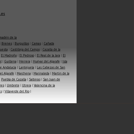
.es
madén de la
|
Brenes
|
Burguillos
|
Camas
|
Cañada
Cuesta
|
Castilleja del Campo
|
Cazalla de la
|
El Madroño
|
El Pedroso
|
El Real de la Jara
|
El
l
|
Guillena
|
Herrera
|
Huévar del Aljarafe
|
Isla
e Andalucía
|
Lantejuela
|
Las Cabezas de San
l Aljarafe
|
Marchena
|
Marinaleda
|
Martin de la
|
Puebla de Cazalla
|
Salteras
|
San Juan de
res
|
Umbrete
|
Utrera
|
Valencina de la
as
|
Villaverde del Río
|