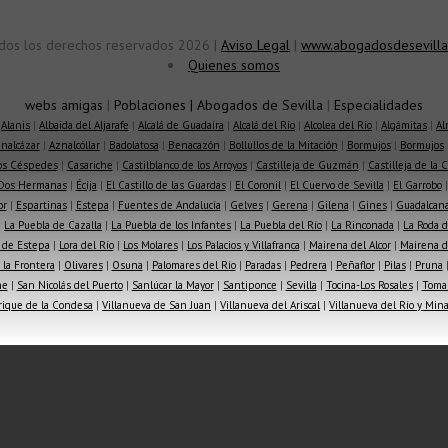
dos los derechos reservados 2026 |
Aviso Legal
|
www.abogadosdesevilla
Quienes somos
webs amigas
|
Poblaciones
|
Abogados de Sevilla
|
Especialidades
|
Alanis
|
Albaida del Aljarafe
|
Alcalá de Guadaíra
|
Alcalá del Río
|
Alcolea del Río
|
Algámitas
|
Al
nalcázar
|
Aznalcóllar
|
Badolatosa
|
Benacazón
|
Bollullos de la Mitación
|
Bormujos
|
Bormujos
los Céspedes
|
Casariche
|
Castilblanco de los Arroyos
|
Castilleja de Guzmán
|
Castilleja de la 
Dos Hermanas
|
Écija
|
El Castillo de las Guardas
|
El Coronil
|
El Cuervo de Sevilla
|
El Garrobo
or
|
Espartinas
|
Estepa
|
Fuentes de Andalucía
|
Gelves
|
Gerena
|
Gilena
|
Gines
|
Guadalcana
|
La Puebla de Cazalla
|
La Puebla de los Infantes
|
La Puebla del Río
|
La Rinconada
|
La Roda d
 de Estepa
|
Lora del Río
|
Los Molares
|
Los Palacios y Villafranca
|
Mairena del Alcor
|
Mairena de
la Frontera
|
Olivares
|
Osuna
|
Palomares del Río
|
Paradas
|
Pedrera
|
Peñaflor
|
Pilas
|
Pruna
he
|
San Nicolás del Puerto
|
Sanlúcar la Mayor
|
Santiponce
|
Sevilla
|
Tocina-Los Rosales
|
Toma
rique de la Condesa
|
Villanueva de San Juan
|
Villanueva del Ariscal
|
Villanueva del Río y Min