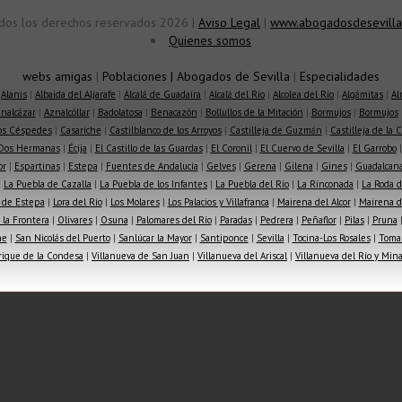
dos los derechos reservados 2026 |
Aviso Legal
|
www.abogadosdesevilla
Quienes somos
webs amigas
|
Poblaciones
|
Abogados de Sevilla
|
Especialidades
|
Alanis
|
Albaida del Aljarafe
|
Alcalá de Guadaíra
|
Alcalá del Río
|
Alcolea del Río
|
Algámitas
|
Al
nalcázar
|
Aznalcóllar
|
Badolatosa
|
Benacazón
|
Bollullos de la Mitación
|
Bormujos
|
Bormujos
los Céspedes
|
Casariche
|
Castilblanco de los Arroyos
|
Castilleja de Guzmán
|
Castilleja de la 
Dos Hermanas
|
Écija
|
El Castillo de las Guardas
|
El Coronil
|
El Cuervo de Sevilla
|
El Garrobo
or
|
Espartinas
|
Estepa
|
Fuentes de Andalucía
|
Gelves
|
Gerena
|
Gilena
|
Gines
|
Guadalcana
|
La Puebla de Cazalla
|
La Puebla de los Infantes
|
La Puebla del Río
|
La Rinconada
|
La Roda d
 de Estepa
|
Lora del Río
|
Los Molares
|
Los Palacios y Villafranca
|
Mairena del Alcor
|
Mairena de
la Frontera
|
Olivares
|
Osuna
|
Palomares del Río
|
Paradas
|
Pedrera
|
Peñaflor
|
Pilas
|
Pruna
he
|
San Nicolás del Puerto
|
Sanlúcar la Mayor
|
Santiponce
|
Sevilla
|
Tocina-Los Rosales
|
Toma
rique de la Condesa
|
Villanueva de San Juan
|
Villanueva del Ariscal
|
Villanueva del Río y Min