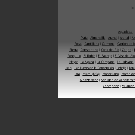
To
Aguadulce
Plata
|
Almensilla
|
Arahal
|
Arahal
|
Az
Rosal
|
Cantillana
|
Carmona
|
Carrión de 
Sierra
|
Constantina
|
Coria del Río
|
Coripe
|
Ronquillo
|
El Rubio
|
El Saucejo
|
El Viso del Alc
Mayor
|
La Algaba
|
La Campana
|
La Luisiana
Juan
|
Las Navas de la Concepción
|
Lebrija
|
Lora
Jara
|
Miami (USA)
|
Montellano
|
Morón de 
Alnazfarache
|
San Juan de Aznalfarac
Concepción
|
Villaman