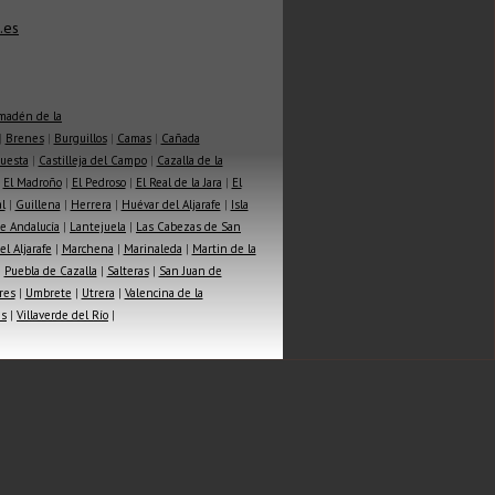
.es
madén de la
|
Brenes
|
Burguillos
|
Camas
|
Cañada
Cuesta
|
Castilleja del Campo
|
Cazalla de la
|
El Madroño
|
El Pedroso
|
El Real de la Jara
|
El
l
|
Guillena
|
Herrera
|
Huévar del Aljarafe
|
Isla
e Andalucía
|
Lantejuela
|
Las Cabezas de San
l Aljarafe
|
Marchena
|
Marinaleda
|
Martin de la
|
Puebla de Cazalla
|
Salteras
|
San Juan de
res
|
Umbrete
|
Utrera
|
Valencina de la
as
|
Villaverde del Río
|