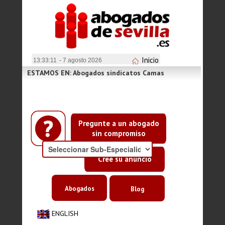
Inicio
13:33:11
- 7 agosto 2026
ESTAMOS EN: Abogados sindicatos Camas
Pregunte a un abogado
sin compromiso
Cree su anuncio
Abogados
Blog
ENGLISH