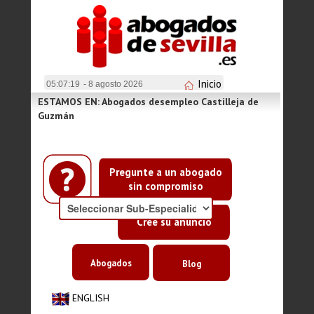
Inicio
05:07:19
- 8 agosto 2026
ESTAMOS EN: Abogados desempleo Castilleja de
Guzmán
Pregunte a un abogado
sin compromiso
Cree su anuncio
Abogados
Blog
ENGLISH