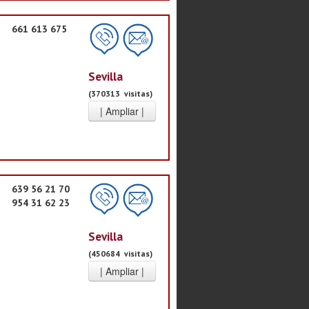
661 613 675
Sevilla
(370313 visitas)
639 56 21 70
954 31 62 23
Sevilla
(450684 visitas)