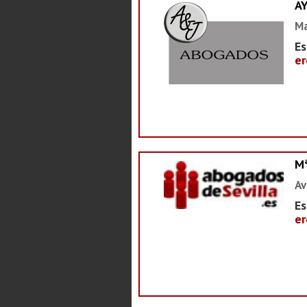
A
Ma
Es
er
M
Av
Es
er