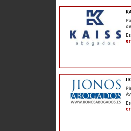
K
Pa
de
Es
er
J
Pi
Av
Es
er