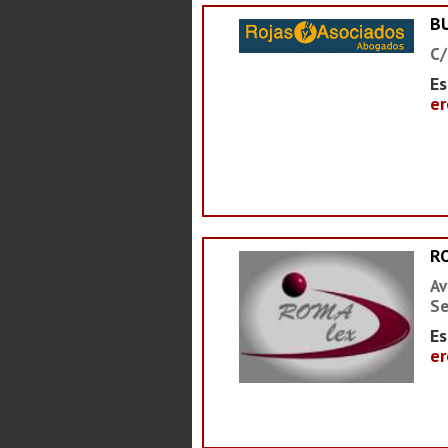
B
C/
Es
er
R
Av
Se
Es
er