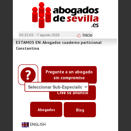
Inicio
03:15:03
- 7 agosto 2026
ESTAMOS EN: Abogados cuaderno particional
Constantina
Pregunte a un abogado
sin compromiso
Cree su anuncio
Abogados
Blog
ENGLISH