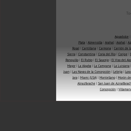
To
Aguadulce
Plata
|
Almensilla
|
Arahal
|
Arahal
|
Az
Rosal
|
Cantillana
|
Carmona
|
Carrión de 
Sierra
|
Constantina
|
Coria del Río
|
Coripe
|
Ronquillo
|
El Rubio
|
El Saucejo
|
El Viso del Alc
Mayor
|
La Algaba
|
La Campana
|
La Luisiana
Juan
|
Las Navas de la Concepción
|
Lebrija
|
Lora
Jara
|
Miami (USA)
|
Montellano
|
Morón de 
Alnazfarache
|
San Juan de Aznalfarac
Concepción
|
Villaman