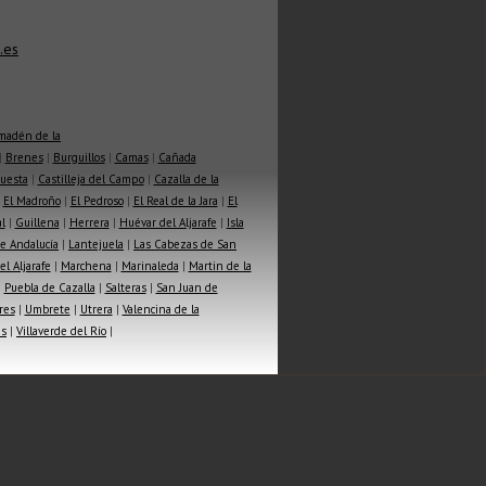
.es
madén de la
|
Brenes
|
Burguillos
|
Camas
|
Cañada
Cuesta
|
Castilleja del Campo
|
Cazalla de la
|
El Madroño
|
El Pedroso
|
El Real de la Jara
|
El
l
|
Guillena
|
Herrera
|
Huévar del Aljarafe
|
Isla
e Andalucía
|
Lantejuela
|
Las Cabezas de San
l Aljarafe
|
Marchena
|
Marinaleda
|
Martin de la
|
Puebla de Cazalla
|
Salteras
|
San Juan de
res
|
Umbrete
|
Utrera
|
Valencina de la
as
|
Villaverde del Río
|