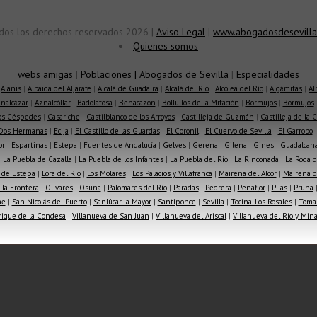
dos los derechos reservados 2026 |
Aviso Legal
|
www.abogadosdesevilla
Quienes somos
webs amigas
|
Poblaciones
|
Abogados de Sevilla
|
Especialidades
|
Alanis
|
Albaida del Aljarafe
|
Alcalá de Guadaíra
|
Alcalá del Río
|
Alcolea del Río
|
Algámitas
|
Al
nalcázar
|
Aznalcóllar
|
Badolatosa
|
Benacazón
|
Bollullos de la Mitación
|
Bormujos
|
Bormujos
los Céspedes
|
Casariche
|
Castilblanco de los Arroyos
|
Castilleja de Guzmán
|
Castilleja de la 
Dos Hermanas
|
Écija
|
El Castillo de las Guardas
|
El Coronil
|
El Cuervo de Sevilla
|
El Garrobo
or
|
Espartinas
|
Estepa
|
Fuentes de Andalucía
|
Gelves
|
Gerena
|
Gilena
|
Gines
|
Guadalcana
|
La Puebla de Cazalla
|
La Puebla de los Infantes
|
La Puebla del Río
|
La Rinconada
|
La Roda d
 de Estepa
|
Lora del Río
|
Los Molares
|
Los Palacios y Villafranca
|
Mairena del Alcor
|
Mairena de
la Frontera
|
Olivares
|
Osuna
|
Palomares del Río
|
Paradas
|
Pedrera
|
Peñaflor
|
Pilas
|
Pruna
he
|
San Nicolás del Puerto
|
Sanlúcar la Mayor
|
Santiponce
|
Sevilla
|
Tocina-Los Rosales
|
Toma
rique de la Condesa
|
Villanueva de San Juan
|
Villanueva del Ariscal
|
Villanueva del Río y Min