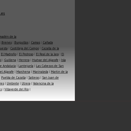
.es
madén de la
|
Brenes
|
Burguillos
|
Camas
|
Cañada
Cuesta
|
Castilleja del Campo
|
Cazalla de la
|
El Madroño
|
El Pedroso
|
El Real de la Jara
|
El
l
|
Guillena
|
Herrera
|
Huévar del Aljarafe
|
Isla
e Andalucía
|
Lantejuela
|
Las Cabezas de San
l Aljarafe
|
Marchena
|
Marinaleda
|
Martin de la
|
Puebla de Cazalla
|
Salteras
|
San Juan de
res
|
Umbrete
|
Utrera
|
Valencina de la
as
|
Villaverde del Río
|