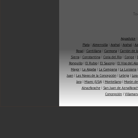
To
Aguadulce
Plata
|
Almensilla
|
Arahal
|
Arahal
|
Az
Rosal
|
Cantillana
|
Carmona
|
Carrión de 
Sierra
|
Constantina
|
Coria del Río
|
Coripe
|
Ronquillo
|
El Rubio
|
El Saucejo
|
El Viso del Alc
Mayor
|
La Algaba
|
La Campana
|
La Luisiana
Juan
|
Las Navas de la Concepción
|
Lebrija
|
Lora
Jara
|
Miami (USA)
|
Montellano
|
Morón de 
Alnazfarache
|
San Juan de Aznalfarac
Concepción
|
Villaman