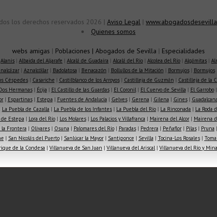
dos los derechos reservados 2026 |
Aviso Legal
|
www.abogadosdesevilla
Quienes somos
webs amigas
|
Poblaciones
|
Abogados de Sevilla
|
Especialidades
|
Alanis
|
Albaida del Aljarafe
|
Alcalá de Guadaíra
|
Alcalá del Río
|
Alcolea del Río
|
Algámitas
|
Al
nalcázar
|
Aznalcóllar
|
Badolatosa
|
Benacazón
|
Bollullos de la Mitación
|
Bormujos
|
Bormujos
los Céspedes
|
Casariche
|
Castilblanco de los Arroyos
|
Castilleja de Guzmán
|
Castilleja de la 
Dos Hermanas
|
Écija
|
El Castillo de las Guardas
|
El Coronil
|
El Cuervo de Sevilla
|
El Garrobo
or
|
Espartinas
|
Estepa
|
Fuentes de Andalucía
|
Gelves
|
Gerena
|
Gilena
|
Gines
|
Guadalcana
|
La Puebla de Cazalla
|
La Puebla de los Infantes
|
La Puebla del Río
|
La Rinconada
|
La Roda d
 de Estepa
|
Lora del Río
|
Los Molares
|
Los Palacios y Villafranca
|
Mairena del Alcor
|
Mairena de
la Frontera
|
Olivares
|
Osuna
|
Palomares del Río
|
Paradas
|
Pedrera
|
Peñaflor
|
Pilas
|
Pruna
he
|
San Nicolás del Puerto
|
Sanlúcar la Mayor
|
Santiponce
|
Sevilla
|
Tocina-Los Rosales
|
Toma
rique de la Condesa
|
Villanueva de San Juan
|
Villanueva del Ariscal
|
Villanueva del Río y Min