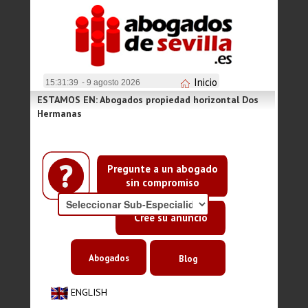
Inicio
15:31:39
- 9 agosto 2026
ESTAMOS EN: Abogados propiedad horizontal Dos
Hermanas
Pregunte a un abogado
sin compromiso
Cree su anuncio
Abogados
Blog
ENGLISH