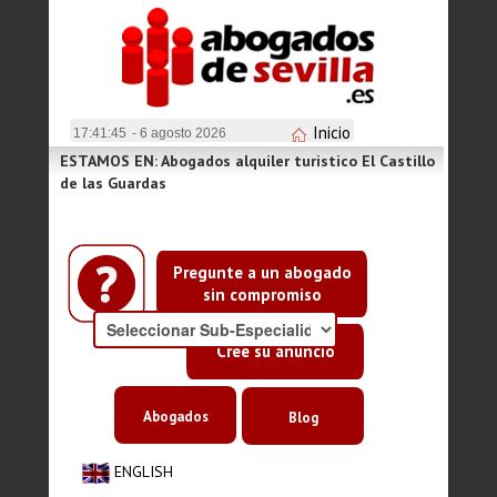
Inicio
17:41:45
- 6 agosto 2026
ESTAMOS EN: Abogados alquiler turistico El Castillo
de las Guardas
Pregunte a un abogado
sin compromiso
Cree su anuncio
Abogados
Blog
ENGLISH