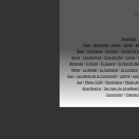
To
Aguadulce
Plata
|
Almensilla
|
Arahal
|
Arahal
|
Az
Rosal
|
Cantillana
|
Carmona
|
Carrión de 
Sierra
|
Constantina
|
Coria del Río
|
Coripe
|
Ronquillo
|
El Rubio
|
El Saucejo
|
El Viso del Alc
Mayor
|
La Algaba
|
La Campana
|
La Luisiana
Juan
|
Las Navas de la Concepción
|
Lebrija
|
Lora
Jara
|
Miami (USA)
|
Montellano
|
Morón de 
Alnazfarache
|
San Juan de Aznalfarac
Concepción
|
Villaman