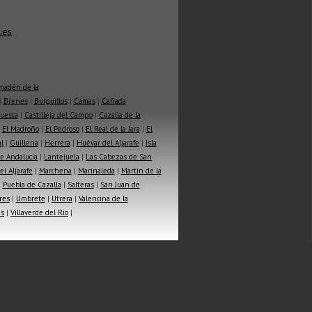
.es
madén de la
|
Brenes
|
Burguillos
|
Camas
|
Cañada
Cuesta
|
Castilleja del Campo
|
Cazalla de la
|
El Madroño
|
El Pedroso
|
El Real de la Jara
|
El
l
|
Guillena
|
Herrera
|
Huévar del Aljarafe
|
Isla
e Andalucía
|
Lantejuela
|
Las Cabezas de San
l Aljarafe
|
Marchena
|
Marinaleda
|
Martin de la
|
Puebla de Cazalla
|
Salteras
|
San Juan de
res
|
Umbrete
|
Utrera
|
Valencina de la
as
|
Villaverde del Río
|