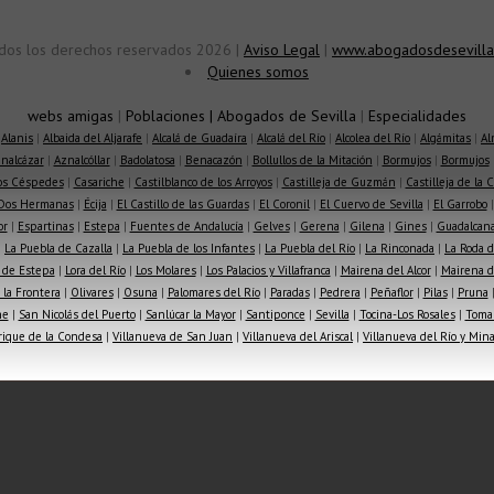
dos los derechos reservados 2026 |
Aviso Legal
|
www.abogadosdesevilla
Quienes somos
webs amigas
|
Poblaciones
|
Abogados de Sevilla
|
Especialidades
|
Alanis
|
Albaida del Aljarafe
|
Alcalá de Guadaíra
|
Alcalá del Río
|
Alcolea del Río
|
Algámitas
|
Al
nalcázar
|
Aznalcóllar
|
Badolatosa
|
Benacazón
|
Bollullos de la Mitación
|
Bormujos
|
Bormujos
los Céspedes
|
Casariche
|
Castilblanco de los Arroyos
|
Castilleja de Guzmán
|
Castilleja de la 
Dos Hermanas
|
Écija
|
El Castillo de las Guardas
|
El Coronil
|
El Cuervo de Sevilla
|
El Garrobo
or
|
Espartinas
|
Estepa
|
Fuentes de Andalucía
|
Gelves
|
Gerena
|
Gilena
|
Gines
|
Guadalcana
|
La Puebla de Cazalla
|
La Puebla de los Infantes
|
La Puebla del Río
|
La Rinconada
|
La Roda d
 de Estepa
|
Lora del Río
|
Los Molares
|
Los Palacios y Villafranca
|
Mairena del Alcor
|
Mairena de
la Frontera
|
Olivares
|
Osuna
|
Palomares del Río
|
Paradas
|
Pedrera
|
Peñaflor
|
Pilas
|
Pruna
he
|
San Nicolás del Puerto
|
Sanlúcar la Mayor
|
Santiponce
|
Sevilla
|
Tocina-Los Rosales
|
Toma
rique de la Condesa
|
Villanueva de San Juan
|
Villanueva del Ariscal
|
Villanueva del Río y Min