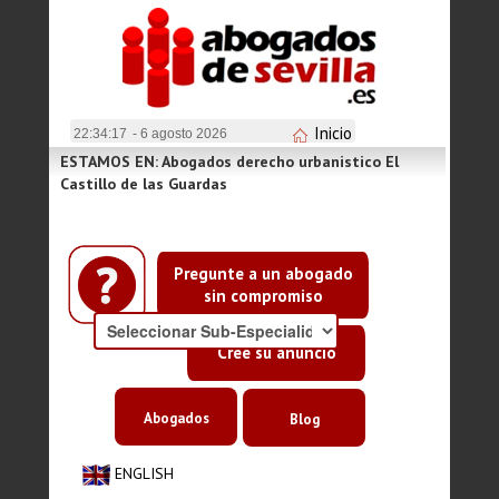
Inicio
22:34:17
- 6 agosto 2026
ESTAMOS EN: Abogados derecho urbanistico El
Castillo de las Guardas
Pregunte a un abogado
sin compromiso
Cree su anuncio
Abogados
Blog
ENGLISH