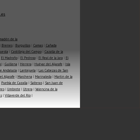
.es
madén de la
|
Brenes
|
Burguillos
|
Camas
|
Cañada
Cuesta
|
Castilleja del Campo
|
Cazalla de la
|
El Madroño
|
El Pedroso
|
El Real de la Jara
|
El
l
|
Guillena
|
Herrera
|
Huévar del Aljarafe
|
Isla
e Andalucía
|
Lantejuela
|
Las Cabezas de San
l Aljarafe
|
Marchena
|
Marinaleda
|
Martin de la
|
Puebla de Cazalla
|
Salteras
|
San Juan de
res
|
Umbrete
|
Utrera
|
Valencina de la
as
|
Villaverde del Río
|