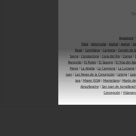
To
Aguadulce
Plata
|
Almensilla
|
Arahal
|
Arahal
|
Az
Rosal
|
Cantillana
|
Carmona
|
Carrión de 
Sierra
|
Constantina
|
Coria del Río
|
Coripe
|
Ronquillo
|
El Rubio
|
El Saucejo
|
El Viso del Alc
Mayor
|
La Algaba
|
La Campana
|
La Luisiana
Juan
|
Las Navas de la Concepción
|
Lebrija
|
Lora
Jara
|
Miami (USA)
|
Montellano
|
Morón de 
Alnazfarache
|
San Juan de Aznalfarac
Concepción
|
Villaman