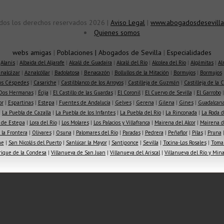
dos los derechos reservados 2026 |
Aviso Legal
|
www.abogadosdesevilla
Quienes somos
webs amigas
|
Poblaciones
|
Abogados de Sevilla
|
Especialidades
|
Alanis
|
Albaida del Aljarafe
|
Alcalá de Guadaíra
|
Alcalá del Río
|
Alcolea del Río
|
Algámitas
|
Al
nalcázar
|
Aznalcóllar
|
Badolatosa
|
Benacazón
|
Bollullos de la Mitación
|
Bormujos
|
Bormujos
los Céspedes
|
Casariche
|
Castilblanco de los Arroyos
|
Castilleja de Guzmán
|
Castilleja de la 
Dos Hermanas
|
Écija
|
El Castillo de las Guardas
|
El Coronil
|
El Cuervo de Sevilla
|
El Garrobo
or
|
Espartinas
|
Estepa
|
Fuentes de Andalucía
|
Gelves
|
Gerena
|
Gilena
|
Gines
|
Guadalcana
|
La Puebla de Cazalla
|
La Puebla de los Infantes
|
La Puebla del Río
|
La Rinconada
|
La Roda d
 de Estepa
|
Lora del Río
|
Los Molares
|
Los Palacios y Villafranca
|
Mairena del Alcor
|
Mairena de
la Frontera
|
Olivares
|
Osuna
|
Palomares del Río
|
Paradas
|
Pedrera
|
Peñaflor
|
Pilas
|
Pruna
he
|
San Nicolás del Puerto
|
Sanlúcar la Mayor
|
Santiponce
|
Sevilla
|
Tocina-Los Rosales
|
Toma
rique de la Condesa
|
Villanueva de San Juan
|
Villanueva del Ariscal
|
Villanueva del Río y Min