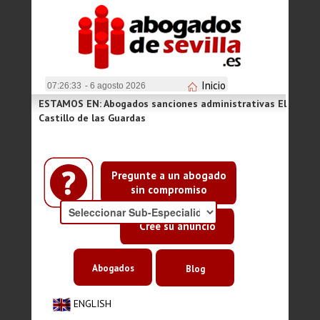
Inicio
07:26:33
- 6 agosto 2026
ESTAMOS EN: Abogados sanciones administrativas El
Castillo de las Guardas
Pregunte a un abogado
sin compromiso
Cree su anuncio
Abogados
Blog
ENGLISH