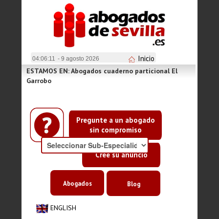
Inicio
04:06:11
- 9 agosto 2026
ESTAMOS EN: Abogados cuaderno particional El
Garrobo
Pregunte a un abogado
sin compromiso
Cree su anuncio
Abogados
Blog
ENGLISH