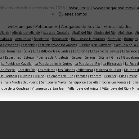
dos los derechos reservados 2026 |
Aviso Legal
|
www.abogadosdesevilla
Quienes somos
webs amigas
|
Poblaciones
|
Abogados de Sevilla
|
Especialidades
|
Alanis
|
Albaida del Aljarafe
|
Alcalá de Guadaíra
|
Alcalá del Río
|
Alcolea del Río
|
Algámitas
|
Al
nalcázar
|
Aznalcóllar
|
Badolatosa
|
Benacazón
|
Bollullos de la Mitación
|
Bormujos
|
Bormujos
los Céspedes
|
Casariche
|
Castilblanco de los Arroyos
|
Castilleja de Guzmán
|
Castilleja de la 
Dos Hermanas
|
Écija
|
El Castillo de las Guardas
|
El Coronil
|
El Cuervo de Sevilla
|
El Garrobo
or
|
Espartinas
|
Estepa
|
Fuentes de Andalucía
|
Gelves
|
Gerena
|
Gilena
|
Gines
|
Guadalcana
|
La Puebla de Cazalla
|
La Puebla de los Infantes
|
La Puebla del Río
|
La Rinconada
|
La Roda d
 de Estepa
|
Lora del Río
|
Los Molares
|
Los Palacios y Villafranca
|
Mairena del Alcor
|
Mairena de
la Frontera
|
Olivares
|
Osuna
|
Palomares del Río
|
Paradas
|
Pedrera
|
Peñaflor
|
Pilas
|
Pruna
he
|
San Nicolás del Puerto
|
Sanlúcar la Mayor
|
Santiponce
|
Sevilla
|
Tocina-Los Rosales
|
Toma
rique de la Condesa
|
Villanueva de San Juan
|
Villanueva del Ariscal
|
Villanueva del Río y Min