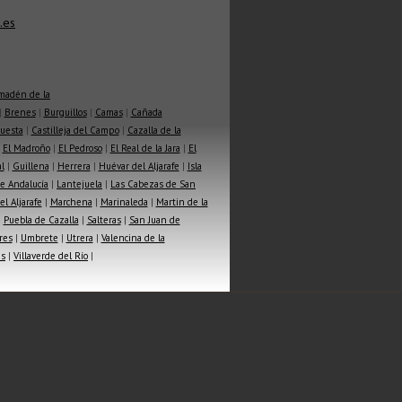
.es
madén de la
|
Brenes
|
Burguillos
|
Camas
|
Cañada
Cuesta
|
Castilleja del Campo
|
Cazalla de la
|
El Madroño
|
El Pedroso
|
El Real de la Jara
|
El
l
|
Guillena
|
Herrera
|
Huévar del Aljarafe
|
Isla
e Andalucía
|
Lantejuela
|
Las Cabezas de San
l Aljarafe
|
Marchena
|
Marinaleda
|
Martin de la
|
Puebla de Cazalla
|
Salteras
|
San Juan de
res
|
Umbrete
|
Utrera
|
Valencina de la
as
|
Villaverde del Río
|