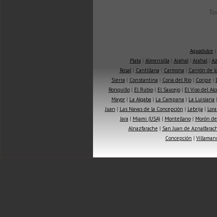
To
Aguadulce
Plata
|
Almensilla
|
Arahal
|
Arahal
|
Az
Rosal
|
Cantillana
|
Carmona
|
Carrión de 
Sierra
|
Constantina
|
Coria del Río
|
Coripe
|
Ronquillo
|
El Rubio
|
El Saucejo
|
El Viso del Alc
Mayor
|
La Algaba
|
La Campana
|
La Luisiana
Juan
|
Las Navas de la Concepción
|
Lebrija
|
Lora
Jara
|
Miami (USA)
|
Montellano
|
Morón de 
Alnazfarache
|
San Juan de Aznalfarac
Concepción
|
Villaman