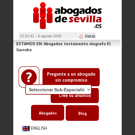
Inicio
22:51:41
- 6 agosto 2026
ESTAMOS EN: Abogados testamento olografo El
Garrobo
Pregunte a un abogado
sin compromiso
Cree su anuncio
Abogados
Blog
ENGLISH