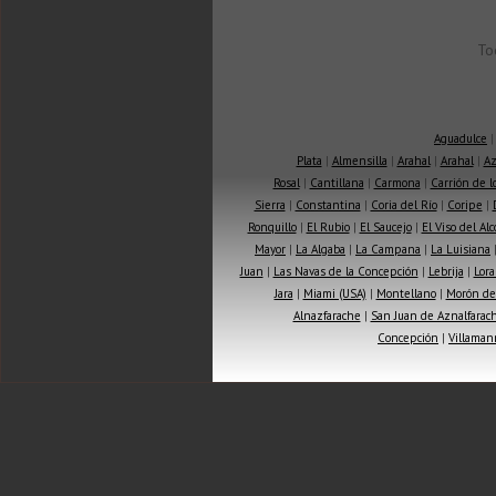
To
Aguadulce
Plata
|
Almensilla
|
Arahal
|
Arahal
|
Az
Rosal
|
Cantillana
|
Carmona
|
Carrión de 
Sierra
|
Constantina
|
Coria del Río
|
Coripe
|
Ronquillo
|
El Rubio
|
El Saucejo
|
El Viso del Alc
Mayor
|
La Algaba
|
La Campana
|
La Luisiana
Juan
|
Las Navas de la Concepción
|
Lebrija
|
Lora
Jara
|
Miami (USA)
|
Montellano
|
Morón de 
Alnazfarache
|
San Juan de Aznalfarac
Concepción
|
Villaman