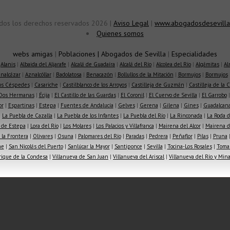
dos los derechos reservados 2026 |
Aviso Legal
|
www.abogadosdesevilla
Quienes somos
webs amigas
|
Poblaciones
|
Abogados de Sevilla
|
Especialidades
|
Alanis
|
Albaida del Aljarafe
|
Alcalá de Guadaíra
|
Alcalá del Río
|
Alcolea del Río
|
Algámitas
|
Al
nalcázar
|
Aznalcóllar
|
Badolatosa
|
Benacazón
|
Bollullos de la Mitación
|
Bormujos
|
Bormujos
los Céspedes
|
Casariche
|
Castilblanco de los Arroyos
|
Castilleja de Guzmán
|
Castilleja de la 
Dos Hermanas
|
Écija
|
El Castillo de las Guardas
|
El Coronil
|
El Cuervo de Sevilla
|
El Garrobo
or
|
Espartinas
|
Estepa
|
Fuentes de Andalucía
|
Gelves
|
Gerena
|
Gilena
|
Gines
|
Guadalcana
|
La Puebla de Cazalla
|
La Puebla de los Infantes
|
La Puebla del Río
|
La Rinconada
|
La Roda d
 de Estepa
|
Lora del Río
|
Los Molares
|
Los Palacios y Villafranca
|
Mairena del Alcor
|
Mairena de
la Frontera
|
Olivares
|
Osuna
|
Palomares del Río
|
Paradas
|
Pedrera
|
Peñaflor
|
Pilas
|
Pruna
he
|
San Nicolás del Puerto
|
Sanlúcar la Mayor
|
Santiponce
|
Sevilla
|
Tocina-Los Rosales
|
Toma
rique de la Condesa
|
Villanueva de San Juan
|
Villanueva del Ariscal
|
Villanueva del Río y Min