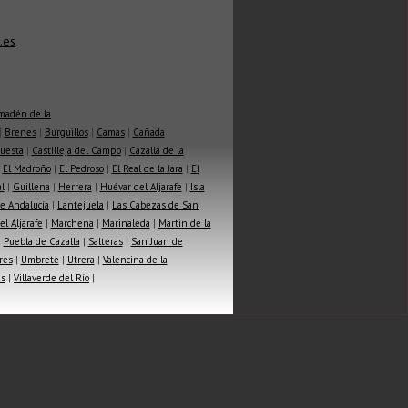
.es
madén de la
|
Brenes
|
Burguillos
|
Camas
|
Cañada
Cuesta
|
Castilleja del Campo
|
Cazalla de la
|
El Madroño
|
El Pedroso
|
El Real de la Jara
|
El
l
|
Guillena
|
Herrera
|
Huévar del Aljarafe
|
Isla
e Andalucía
|
Lantejuela
|
Las Cabezas de San
l Aljarafe
|
Marchena
|
Marinaleda
|
Martin de la
|
Puebla de Cazalla
|
Salteras
|
San Juan de
res
|
Umbrete
|
Utrera
|
Valencina de la
as
|
Villaverde del Río
|