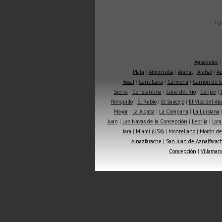
To
Aguadulce
Plata
|
Almensilla
|
Arahal
|
Arahal
|
Az
Rosal
|
Cantillana
|
Carmona
|
Carrión de 
Sierra
|
Constantina
|
Coria del Río
|
Coripe
|
Ronquillo
|
El Rubio
|
El Saucejo
|
El Viso del Alc
Mayor
|
La Algaba
|
La Campana
|
La Luisiana
Juan
|
Las Navas de la Concepción
|
Lebrija
|
Lora
Jara
|
Miami (USA)
|
Montellano
|
Morón de 
Alnazfarache
|
San Juan de Aznalfarac
Concepción
|
Villaman