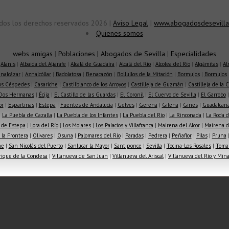
dos los derechos reservados 2026 |
Aviso Legal
|
www.abogadosdesevilla
Quienes somos
webs amigas
|
Poblaciones
|
Abogados de Sevilla
|
Especialidades
|
Alanis
|
Albaida del Aljarafe
|
Alcalá de Guadaíra
|
Alcalá del Río
|
Alcolea del Río
|
Algámitas
|
Al
nalcázar
|
Aznalcóllar
|
Badolatosa
|
Benacazón
|
Bollullos de la Mitación
|
Bormujos
|
Bormujos
los Céspedes
|
Casariche
|
Castilblanco de los Arroyos
|
Castilleja de Guzmán
|
Castilleja de la 
Dos Hermanas
|
Écija
|
El Castillo de las Guardas
|
El Coronil
|
El Cuervo de Sevilla
|
El Garrobo
or
|
Espartinas
|
Estepa
|
Fuentes de Andalucía
|
Gelves
|
Gerena
|
Gilena
|
Gines
|
Guadalcana
|
La Puebla de Cazalla
|
La Puebla de los Infantes
|
La Puebla del Río
|
La Rinconada
|
La Roda d
 de Estepa
|
Lora del Río
|
Los Molares
|
Los Palacios y Villafranca
|
Mairena del Alcor
|
Mairena de
la Frontera
|
Olivares
|
Osuna
|
Palomares del Río
|
Paradas
|
Pedrera
|
Peñaflor
|
Pilas
|
Pruna
he
|
San Nicolás del Puerto
|
Sanlúcar la Mayor
|
Santiponce
|
Sevilla
|
Tocina-Los Rosales
|
Toma
rique de la Condesa
|
Villanueva de San Juan
|
Villanueva del Ariscal
|
Villanueva del Río y Min