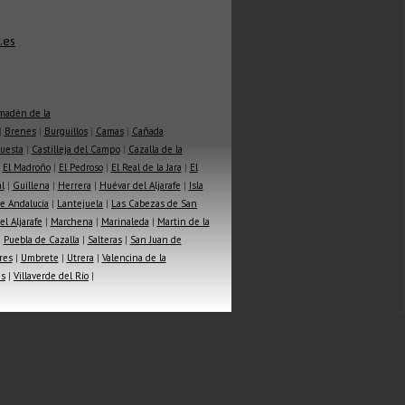
.es
madén de la
|
Brenes
|
Burguillos
|
Camas
|
Cañada
Cuesta
|
Castilleja del Campo
|
Cazalla de la
|
El Madroño
|
El Pedroso
|
El Real de la Jara
|
El
l
|
Guillena
|
Herrera
|
Huévar del Aljarafe
|
Isla
e Andalucía
|
Lantejuela
|
Las Cabezas de San
l Aljarafe
|
Marchena
|
Marinaleda
|
Martin de la
|
Puebla de Cazalla
|
Salteras
|
San Juan de
res
|
Umbrete
|
Utrera
|
Valencina de la
as
|
Villaverde del Río
|