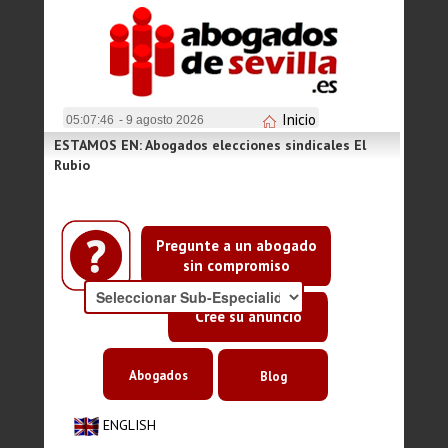
Inicio
05:07:46
- 9 agosto 2026
ESTAMOS EN: Abogados elecciones sindicales El
Rubio
Pregunte a un abogado
sin compromiso
Cree su anuncio
Abogados
Blog
ENGLISH