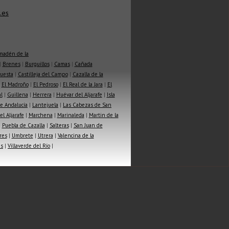
.es
madén de la
|
Brenes
|
Burguillos
|
Camas
|
Cañada
Cuesta
|
Castilleja del Campo
|
Cazalla de la
|
El Madroño
|
El Pedroso
|
El Real de la Jara
|
El
l
|
Guillena
|
Herrera
|
Huévar del Aljarafe
|
Isla
e Andalucía
|
Lantejuela
|
Las Cabezas de San
l Aljarafe
|
Marchena
|
Marinaleda
|
Martin de la
|
Puebla de Cazalla
|
Salteras
|
San Juan de
res
|
Umbrete
|
Utrera
|
Valencina de la
as
|
Villaverde del Río
|