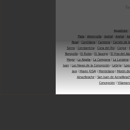
To
Aguadulce
Plata
|
Almensilla
|
Arahal
|
Arahal
|
Az
Rosal
|
Cantillana
|
Carmona
|
Carrión de 
Sierra
|
Constantina
|
Coria del Río
|
Coripe
|
Ronquillo
|
El Rubio
|
El Saucejo
|
El Viso del Alc
Mayor
|
La Algaba
|
La Campana
|
La Luisiana
Juan
|
Las Navas de la Concepción
|
Lebrija
|
Lora
Jara
|
Miami (USA)
|
Montellano
|
Morón de 
Alnazfarache
|
San Juan de Aznalfarac
Concepción
|
Villaman