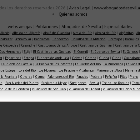
dos los derechos reservados 2026 |
Aviso Legal
|
www.abogadosdesevilla
Quienes somos
webs amigas
|
Poblaciones
|
Abogados de Sevilla
|
Especialidades
|
Alanis
|
Albaida del Aljarafe
|
Alcalá de Guadaíra
|
Alcalá del Río
|
Alcolea del Río
|
Algámitas
|
Al
nalcázar
|
Aznalcóllar
|
Badolatosa
|
Benacazón
|
Bollullos de la Mitación
|
Bormujos
|
Bormujos
los Céspedes
|
Casariche
|
Castilblanco de los Arroyos
|
Castilleja de Guzmán
|
Castilleja de la 
Dos Hermanas
|
Écija
|
El Castillo de las Guardas
|
El Coronil
|
El Cuervo de Sevilla
|
El Garrobo
or
|
Espartinas
|
Estepa
|
Fuentes de Andalucía
|
Gelves
|
Gerena
|
Gilena
|
Gines
|
Guadalcana
|
La Puebla de Cazalla
|
La Puebla de los Infantes
|
La Puebla del Río
|
La Rinconada
|
La Roda d
 de Estepa
|
Lora del Río
|
Los Molares
|
Los Palacios y Villafranca
|
Mairena del Alcor
|
Mairena de
la Frontera
|
Olivares
|
Osuna
|
Palomares del Río
|
Paradas
|
Pedrera
|
Peñaflor
|
Pilas
|
Pruna
he
|
San Nicolás del Puerto
|
Sanlúcar la Mayor
|
Santiponce
|
Sevilla
|
Tocina-Los Rosales
|
Toma
rique de la Condesa
|
Villanueva de San Juan
|
Villanueva del Ariscal
|
Villanueva del Río y Min