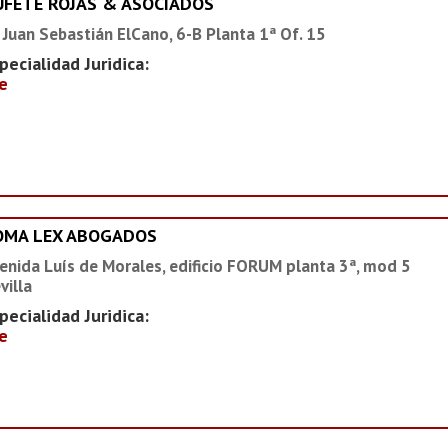
UFETE ROJAS & ASOCIADOS
 Juan Sebastián ElCano, 6-B Planta 1ª Of. 15
pecialidad Juridica:
e
OMA LEX ABOGADOS
enida Luís de Morales, edificio FORUM planta 3ª, mod 5
villa
pecialidad Juridica:
e