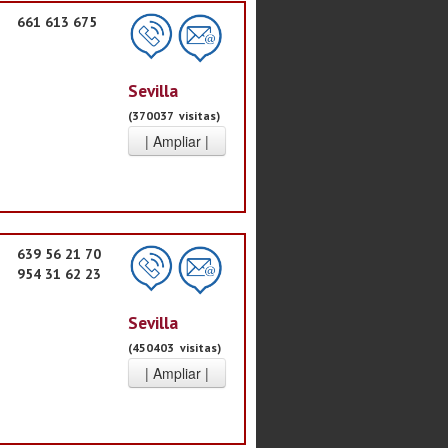
661 613 675
Sevilla
(370037 visitas)
639 56 21 70
954 31 62 23
Sevilla
(450403 visitas)