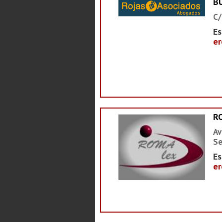
B
C/
Es
er
R
Av
Se
Es
er