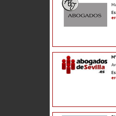
Ma
Es
er
M
Av
Es
er