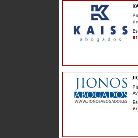
K
Pa
de
Es
er
J
Pi
Av
Es
er