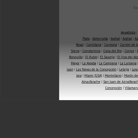
To
Aguadulce
Plata
|
Almensilla
|
Arahal
|
Arahal
|
Az
Rosal
|
Cantillana
|
Carmona
|
Carrión de 
Sierra
|
Constantina
|
Coria del Río
|
Coripe
|
Ronquillo
|
El Rubio
|
El Saucejo
|
El Viso del Alc
Mayor
|
La Algaba
|
La Campana
|
La Luisiana
Juan
|
Las Navas de la Concepción
|
Lebrija
|
Lora
Jara
|
Miami (USA)
|
Montellano
|
Morón de 
Alnazfarache
|
San Juan de Aznalfarac
Concepción
|
Villaman