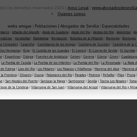
dos los derechos reservados 2026 |
Aviso Legal
|
www.abogadosdesevilla
Quienes somos
webs amigas
|
Poblaciones
|
Abogados de Sevilla
|
Especialidades
|
Alanis
|
Albaida del Aljarafe
|
Alcalá de Guadaíra
|
Alcalá del Río
|
Alcolea del Río
|
Algámitas
|
Al
nalcázar
|
Aznalcóllar
|
Badolatosa
|
Benacazón
|
Bollullos de la Mitación
|
Bormujos
|
Bormujos
los Céspedes
|
Casariche
|
Castilblanco de los Arroyos
|
Castilleja de Guzmán
|
Castilleja de la 
Dos Hermanas
|
Écija
|
El Castillo de las Guardas
|
El Coronil
|
El Cuervo de Sevilla
|
El Garrobo
or
|
Espartinas
|
Estepa
|
Fuentes de Andalucía
|
Gelves
|
Gerena
|
Gilena
|
Gines
|
Guadalcana
|
La Puebla de Cazalla
|
La Puebla de los Infantes
|
La Puebla del Río
|
La Rinconada
|
La Roda d
 de Estepa
|
Lora del Río
|
Los Molares
|
Los Palacios y Villafranca
|
Mairena del Alcor
|
Mairena de
la Frontera
|
Olivares
|
Osuna
|
Palomares del Río
|
Paradas
|
Pedrera
|
Peñaflor
|
Pilas
|
Pruna
he
|
San Nicolás del Puerto
|
Sanlúcar la Mayor
|
Santiponce
|
Sevilla
|
Tocina-Los Rosales
|
Toma
rique de la Condesa
|
Villanueva de San Juan
|
Villanueva del Ariscal
|
Villanueva del Río y Min