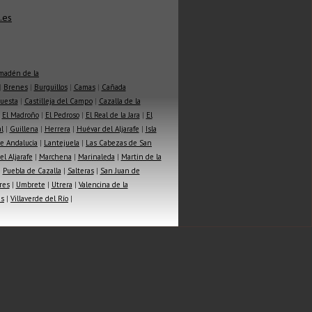
.es
madén de la
|
Brenes
|
Burguillos
|
Camas
|
Cañada
Cuesta
|
Castilleja del Campo
|
Cazalla de la
|
El Madroño
|
El Pedroso
|
El Real de la Jara
|
El
l
|
Guillena
|
Herrera
|
Huévar del Aljarafe
|
Isla
e Andalucía
|
Lantejuela
|
Las Cabezas de San
l Aljarafe
|
Marchena
|
Marinaleda
|
Martin de la
|
Puebla de Cazalla
|
Salteras
|
San Juan de
res
|
Umbrete
|
Utrera
|
Valencina de la
as
|
Villaverde del Río
|