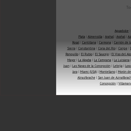
To
Aguadulce
Plata
|
Almensilla
|
Arahal
|
Arahal
|
Az
Rosal
|
Cantillana
|
Carmona
|
Carrión de 
Sierra
|
Constantina
|
Coria del Río
|
Coripe
|
Ronquillo
|
El Rubio
|
El Saucejo
|
El Viso del Alc
Mayor
|
La Algaba
|
La Campana
|
La Luisiana
Juan
|
Las Navas de la Concepción
|
Lebrija
|
Lora
Jara
|
Miami (USA)
|
Montellano
|
Morón de 
Alnazfarache
|
San Juan de Aznalfarac
Concepción
|
Villaman