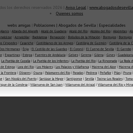
dos los derechos reservados 2026 |
Aviso Legal
|
www.abogadosdesevilla
Quienes somos
webs amigas
|
Poblaciones
|
Abogados de Sevilla
|
Especialidades
|
Alanis
|
Albaida del Aljarafe
|
Alcalá de Guadaíra
|
Alcalá del Río
|
Alcolea del Río
|
Algámitas
|
Al
nalcázar
|
Aznalcóllar
|
Badolatosa
|
Benacazón
|
Bollullos de la Mitación
|
Bormujos
|
Bormujos
los Céspedes
|
Casariche
|
Castilblanco de los Arroyos
|
Castilleja de Guzmán
|
Castilleja de la 
Dos Hermanas
|
Écija
|
El Castillo de las Guardas
|
El Coronil
|
El Cuervo de Sevilla
|
El Garrobo
or
|
Espartinas
|
Estepa
|
Fuentes de Andalucía
|
Gelves
|
Gerena
|
Gilena
|
Gines
|
Guadalcana
|
La Puebla de Cazalla
|
La Puebla de los Infantes
|
La Puebla del Río
|
La Rinconada
|
La Roda d
 de Estepa
|
Lora del Río
|
Los Molares
|
Los Palacios y Villafranca
|
Mairena del Alcor
|
Mairena de
la Frontera
|
Olivares
|
Osuna
|
Palomares del Río
|
Paradas
|
Pedrera
|
Peñaflor
|
Pilas
|
Pruna
he
|
San Nicolás del Puerto
|
Sanlúcar la Mayor
|
Santiponce
|
Sevilla
|
Tocina-Los Rosales
|
Toma
rique de la Condesa
|
Villanueva de San Juan
|
Villanueva del Ariscal
|
Villanueva del Río y Min