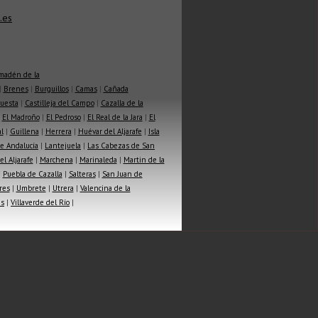
.es
madén de la
|
Brenes
|
Burguillos
|
Camas
|
Cañada
Cuesta
|
Castilleja del Campo
|
Cazalla de la
|
El Madroño
|
El Pedroso
|
El Real de la Jara
|
El
l
|
Guillena
|
Herrera
|
Huévar del Aljarafe
|
Isla
e Andalucía
|
Lantejuela
|
Las Cabezas de San
l Aljarafe
|
Marchena
|
Marinaleda
|
Martin de la
|
Puebla de Cazalla
|
Salteras
|
San Juan de
res
|
Umbrete
|
Utrera
|
Valencina de la
as
|
Villaverde del Río
|