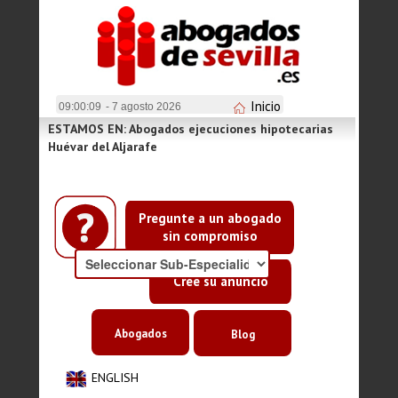
Inicio
09:00:09
- 7 agosto 2026
ESTAMOS EN: Abogados ejecuciones hipotecarias
Huévar del Aljarafe
Pregunte a un abogado
sin compromiso
Cree su anuncio
Abogados
Blog
ENGLISH